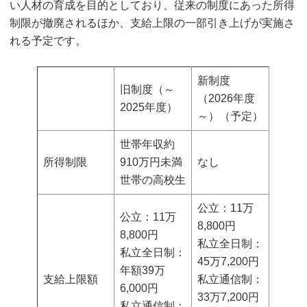
い人材の育成を目的としており、従来の制度にあった所得
制限が撤廃されるほか、支給上限の一部引き上げが実施さ
れる予定です。
新制度
旧制度（～
（2026年度
2025年度）
～）（予定）
世帯年収約
所得制限
910万円未満
なし
世帯の高校生
公立：11万
公立：11万
8,800円
8,800円
私立全日制：
私立全日制：
45万7,200円
年額39万
支給上限額
私立通信制：
6,000円
33万7,200円
私立通信制：