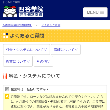
よくあるご質問
MENU
個別トップ
四谷学院個別指導HOME
＞
よくあるご質問
小学生コース
中学生コース
料金・システムについて▽
講師について▽
高校生・大学受験コース
授業について▽
その他▽
個別指導オンライン
教室・自習室
よくあるご質問
授業料は一括払いですか？
安全への取り組み
月謝制です。ローンなどは組みませんのでご安心ください。さら
に1ヵ月単位での授業回数や科目の変更も可能ですので、ご要望に
個別相談会のご予約
柔軟に対応でき、無駄がありません。各種変更の手続き期限等詳