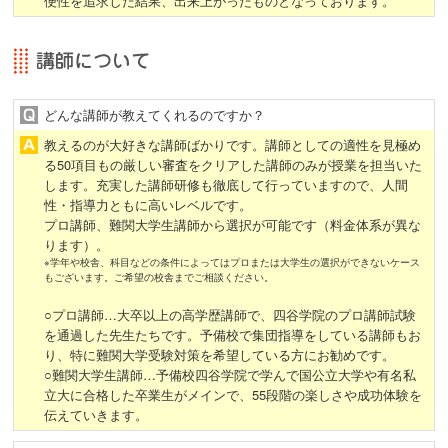
便性を追求した結果、出来上がったものとなっております。
どんな講師が教えてくれるのですか？
教えるのが大好きな講師ばかりです。講師としての適性を見極め
る50項目もの厳しい審査をクリアした講師のみが授業を担当いた
します。充実した講師研修も徹底して行っていますので、人間
性・指導力ともに高いレベルです。
プロ講師、難関大学生講師から選択が可能です（料金体系が異な
ります）。
※学年や校舎、科目などの条件によってはプロまたは大学生の選択ができないケース
もございます。ご希望の校舎までご相談ください。
○プロ講師…大卒以上の高学歴講師で、四谷学院のプロ講師試験
を通過した先生たちです。予備校で集団指導をしている講師もお
り、特に難関大学受験対策を希望している方にお勧めです。
○難関大学生講師…予備校四谷学院で学んで国公立大学や有名私
立大に合格した卒業生がメインで、55段階の楽しさや成功体験を
伝えていきます。