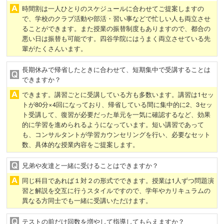
時間割は一人ひとりのスケジュールに合わせてご提案しますの
で、学校のクラブ活動や部活・習い事などで忙しい人も両立させ
ることができます。また授業の振替制度もありますので、都合の
悪い日は振替も可能です。四谷学院にはうまく両立させている先
輩がたくさんいます。
長期休みで帰省したときに合わせて、短期集中で受講することは
できますか？
できます。講習ごとに受講している方も多数います。講習は1セッ
トが80分×4回になっており、帰省している間に集中的に2、3セッ
ト受講して、復習が必要だった単元を一気に確認するなど、効果
的に学習を進められるようになっています。短い講習であって
も、コンサルタントが学習カウンセリングを行い、必要なセット
数、具体的な授業内容をご提案します。
兄弟や友達と一緒に受けることはできますか？
同じ科目であれば１対２の形式でできます。授業は1人ずつ問題演
習と解説を交互に行うスタイルですので、学年やカリキュラムの
異なる方同士でも一緒に受講いただけます。
テストの前だけ回数を増やして指導してもらえますか？