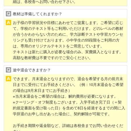
細は、各校舎へお問い合わせ下さい。
資料請求はこちら
教材は準備してくれますか？
校舎案内
お子様の学習状況や目標にあわせてご提案します。ご希望に応じ
て、学校のテキスト等もご利用いただけます。どのレベルの教材
が合うかわからない方のために、学力診断テストや学習カウンセ
リングも受け付けております。小中学生の55段階をご利用の方
は、専用のオリジナルテキストをご用意しています。
テキストは新たに購入が必要な場合のみ、実費購入となります。
高額な教材費は不要ですのでご安心ください。
途中退会できますか？
できます。月末退会となりますので、退会を希望する月の前月末
日までに受付にてお手続きください。（例：10月末退会をご希望
の場合は9月末日までにお手続き）
※当月末退会をご希望の場合は、解約費用が必要になります。
※クーリング・オフ制度もございます。入学手続き完了日（＝契
約規定書面を受け取った日）を含めて8日を経過するまでの間に入
学辞退のお申し出があった場合に、契約解除が可能です。
お手続き期限や返金額など、詳細は各校舎までお問い合わせくだ