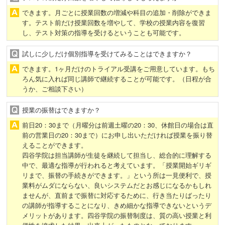
できます。月ごとに授業回数の増減や科目の追加・削除ができま
す。テスト前だけ授業回数を増やして、学校の授業内容を復習
し、テスト対策の指導を受けるということも可能です。
試しに少しだけ個別指導を受けてみることはできますか？
できます。1ヶ月だけのトライアル受講をご用意しています。もち
ろん気に入れば同じ講師で継続することが可能です。（日程が合
うか、ご相談下さい）
授業の振替はできますか？
前日20：30まで（月曜分は前週土曜の20：30、休館日の場合は直
前の営業日の20：30まで）にお申し出いただければ授業を振り替
えることができます。
四谷学院は担当講師が生徒を継続して担当し、総合的に理解する
中で、最適な指導が行われると考えています。「授業開始ギリギ
リまで、振替の手続きができます。」という所は一見便利で、授
業料がムダにならない、良いシステムだとお感じになるかもしれ
ませんが、直前まで振替に対応するために、行き当たりばったり
の講師が指導することになり、きめ細かな指導できないというデ
メリットがあります。四谷学院の振替制度は、質の高い授業と利