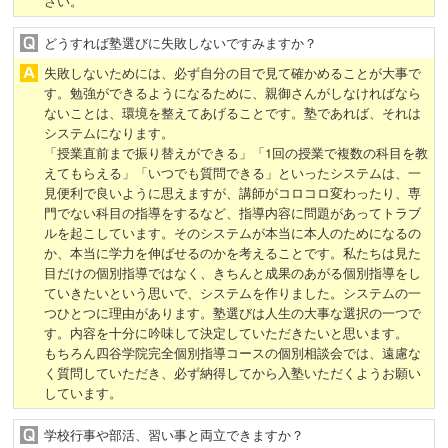
さい。
どうすれば塾選びに失敗しないですみますか？
失敗しないためには、必ず自分の目で見て確かめることが大事で
す。勉強ができるようになるために、親御さんがしなければなら
ないことは、環境を整えてあげることです。塾であれば、それは
システムになります。
「授業直前まで振り替えができる」「1回の授業で複数の科目を教
えてもらえる」「いつでも質問できる」といったシステムは、一
見便利で良いように思えますが、講師がコロコロ変わったり、専
門でない科目の指導をするなど、指導内容に問題があってトラブ
ルを起こしています。そのシステムが本当に本人のためになるの
か、本当に学力を伸ばせるのかを考えることです。私たちは見た
目だけの個別指導ではなく、きちんと成果のあがる個別指導をし
ていきたいという思いで、システムを作りました。システムの一
つひとつに理由があります。塾選びは人生の大事な選択の一つで
す。内容を十分に吟味して決定していただきたいと思います。
もちろん四谷学院完全個別指導コースの個別相談会では、遠慮な
く質問していただき、必ず納得してから入塾いただくようお願い
しています。
学校行事や部活、習い事と両立できますか？