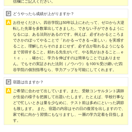
信欄にご記入ください。
どうやったら成績が上がりますか？
お任せください。四谷学院は50年以上にわたって、ゼロから大逆
転した先輩を多数輩出してきました。できない子ができるように
なるには、ある法則があるのです。例えば、必ずわかるところま
でさかのぼってやることで「わかる→できる→楽しい」を実感す
ること。理解したらそのままにせず、必ず点が取れるようになる
まで習得すること。頼れる先生がいて、やる気がおきること…ｅ
ｔｃ．．．確かに、学力を伸ばすのは簡単なことではありませ
ん。でもその実証された法則（ノウハウ）を100％受け継いだ四
谷学院の個別指導なら、学力アップを可能にしてくれます。
宿題は出ますか？
ご希望に合わせて出しています。また、受験コンサルタント講師
が生徒の様子を把握して出題いたします。たとえば、学校行事な
どで忙しいときは量を少なめに、テスト前は多めにといった調節
も致します。 また、宿題の内容はその日の復習を出しますので、
家で机に向かう習慣にもなりますし、一層の学力定着を目指しま
す。