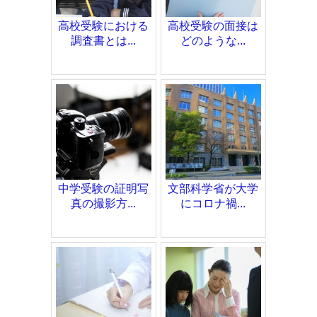
高校受験における
高校受験の面接は
調査書とは...
どのような...
中学受験の証明写
文部科学省が大学
真の撮影方...
にコロナ禍...