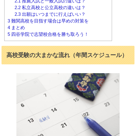
2.1
推薦入試と一般入試の違いは？
2.2
私立高校と公立高校の違いは？
2.3
出願はいつまでに行えばいい？
3
難関高校を目指す場合は早めの対策を
4
まとめ
5
四谷学院で志望校合格を勝ち取ろう！
高校受験の大まかな流れ（年間スケジュール）