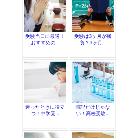
受験当日に最適！
受験は3ヶ月が勝
おすすめの...
負？3ヶ月...
迷ったときに役立
暗記だけじゃな
つ！中学受...
い！高校受験...