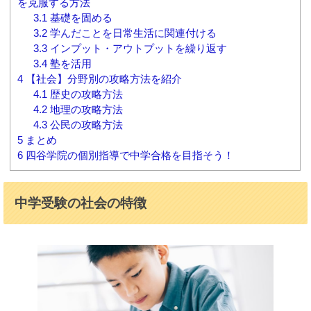
を克服する方法
3.1
基礎を固める
3.2
学んだことを日常生活に関連付ける
3.3
インプット・アウトプットを繰り返す
3.4
塾を活用
4
【社会】分野別の攻略方法を紹介
4.1
歴史の攻略方法
4.2
地理の攻略方法
4.3
公民の攻略方法
5
まとめ
6
四谷学院の個別指導で中学合格を目指そう！
中学受験の社会の特徴