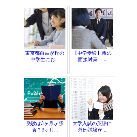
東京都自由が丘の
【中学受験】親の
中学生にお...
面接対策！...
受験は3ヶ月が勝
大学入試の英語に
負？3ヶ月...
外部試験が...