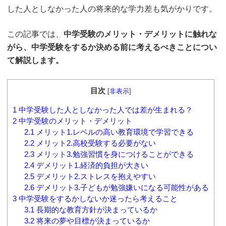
した人としなかった人の将来的な学力差も気がかりです。
この記事では、
中学受験のメリット・デメリットに触れな
がら、中学受験をするか決める前に考えるべきことについ
て解説します。
目次
[
非表示
]
1
中学受験した人としなかった人では差が生まれる？
2
中学受験のメリット・デメリット
2.1
メリット1.レベルの高い教育環境で学習できる
2.2
メリット2.高校受験する必要がない
2.3
メリット3.勉強習慣を身につけることができる
2.4
デメリット1.経済的負担が大きい
2.5
デメリット2.ストレスを抱えやすい
2.6
デメリット3.子どもが勉強嫌いになる可能性がある
3
中学受験をするかしないか迷ったら考えること
3.1
長期的な教育方針が決まっているか
3.2
将来の夢や目標が決まっているか