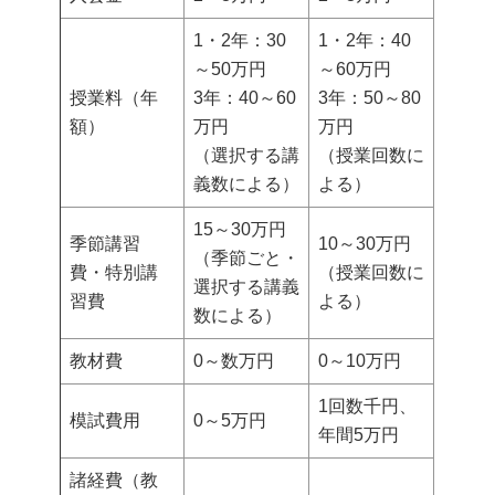
1・2年：30
1・2年：40
～50万円
～60万円
授業料（年
3年：40～60
3年：50～80
額）
万円
万円
（選択する講
（授業回数に
義数による）
よる）
15～30万円
季節講習
10～30万円
（季節ごと・
費・特別講
（授業回数に
選択する講義
習費
よる）
数による）
教材費
0～数万円
0～10万円
1回数千円、
模試費用
0～5万円
年間5万円
諸経費（教