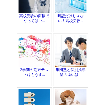
高校受験の面接で
暗記だけじゃな
やってはい...
い！高校受験...
2学期の期末テス
集団塾と個別指導
トはもうす...
塾の違いは...