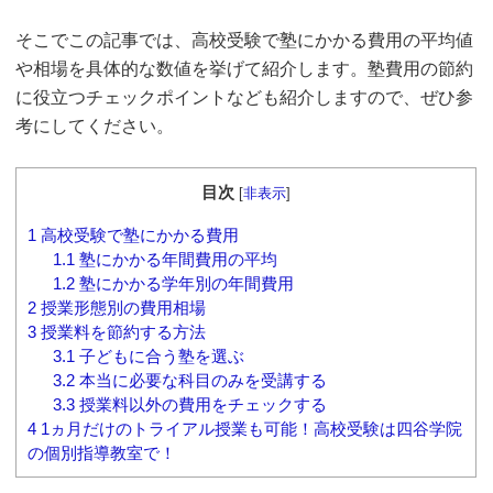
そこでこの記事では、高校受験で塾にかかる費用の平均値
や相場を具体的な数値を挙げて紹介します。塾費用の節約
に役立つチェックポイントなども紹介しますので、ぜひ参
考にしてください。
目次
[
非表示
]
1
高校受験で塾にかかる費用
1.1
塾にかかる年間費用の平均
1.2
塾にかかる学年別の年間費用
2
授業形態別の費用相場
3
授業料を節約する方法
3.1
子どもに合う塾を選ぶ
3.2
本当に必要な科目のみを受講する
3.3
授業料以外の費用をチェックする
4
1ヵ月だけのトライアル授業も可能！高校受験は四谷学院
の個別指導教室で！