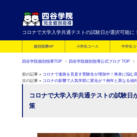
コロナで大学入学共通テストの試験日が選択可能に
個別指導HP
小学生コース
中学生コ
四谷学院個別指導TOP
四谷学院個別指導公式ブログ TOP
前の記事 »
コロナで進路を見直す受験生が増加中！将来に悩む高
次の記事 »
コロナの影響で人気学部に変化が？例年と異なる傾
コロナで大学入学共通テストの試験日
策