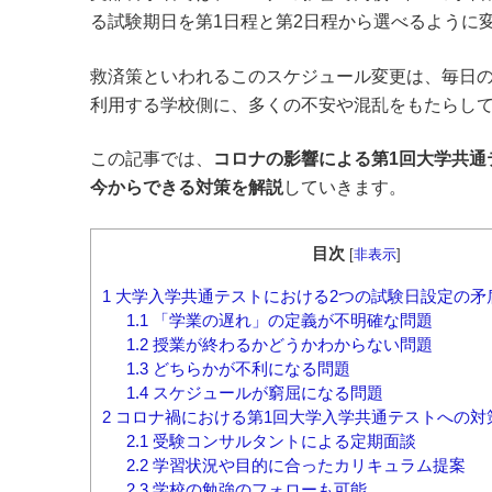
る試験期日を第1日程と第2日程から選べるように
救済策といわれるこのスケジュール変更は、毎日
利用する学校側に、多くの不安や混乱をもたらし
この記事では、
コロナの影響による第1回大学共通
今からできる対策を解説
していきます。
目次
[
非表示
]
1
大学入学共通テストにおける2つの試験日設定の矛
1.1
「学業の遅れ」の定義が不明確な問題
1.2
授業が終わるかどうかわからない問題
1.3
どちらかが不利になる問題
1.4
スケジュールが窮屈になる問題
2
コロナ禍における第1回大学入学共通テストへの対
2.1
受験コンサルタントによる定期面談
2.2
学習状況や目的に合ったカリキュラム提案
2.3
学校の勉強のフォローも可能