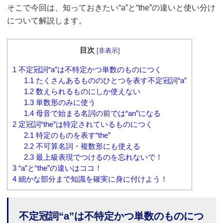
そこで今回は、知っておきたい“a”と“the”の違いと使い分け
について解説します。
目次
[
非表示
]
1
不定冠詞“a”は不特定かつ単数のものにつく
1.1
たくさんあるもののひとつを表す不定冠詞“a”
1.2
数えられるものにしか使えない
1.3
単数形のみに使う
1.4
母音で始まる名詞の前では“an”になる
2
定冠詞“the”は特定されているものにつく
2.1
特定のものを表す“the”
2.2
不可算名詞・複数形にも使える
2.3
最上級表現でつけるのを忘れないで！
3
“a”と“the”の違いはココ！
4
細かな部分まで知識を確実に身に付けよう！
不定冠詞“a”は不特定かつ単数のものにつ