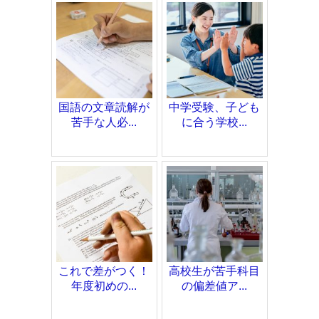
国語の文章読解が
中学受験、子ども
苦手な人必...
に合う学校...
これで差がつく！
高校生が苦手科目
年度初めの...
の偏差値ア...