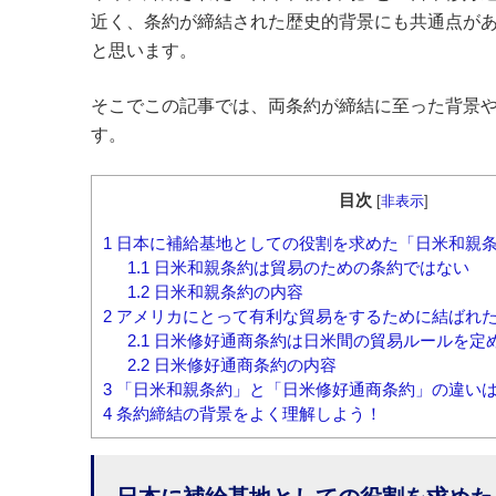
近く、条約が締結された歴史的背景にも共通点が
と思います。
そこでこの記事では、両条約が締結に至った背景や
す。
目次
[
非表示
]
1
日本に補給基地としての役割を求めた「日米和親
1.1
日米和親条約は貿易のための条約ではない
1.2
日米和親条約の内容
2
アメリカにとって有利な貿易をするために結ばれ
2.1
日米修好通商条約は日米間の貿易ルールを定
2.2
日米修好通商条約の内容
3
「日米和親条約」と「日米修好通商条約」の違い
4
条約締結の背景をよく理解しよう！