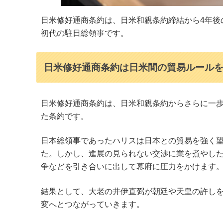
日米修好通商条約は、日米和親条約締結から4年後
初代の駐日総領事です。
日米修好通商条約は日米間の貿易ルール
日米修好通商条約は、日米和親条約からさらに一
た条約です。
日本総領事であったハリスは日本との貿易を強く
た。しかし、進展の見られない交渉に業を煮やした
争などを引き合いに出して幕府に圧力をかけます
結果として、大老の井伊直弼が朝廷や天皇の許し
変へとつながっていきます。