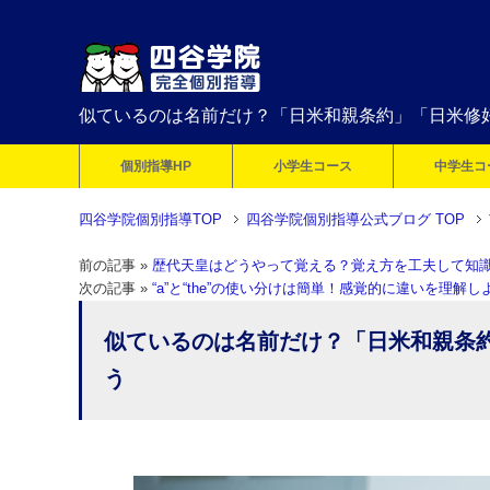
似ているのは名前だけ？「日米和親条約」「日米修
個別指導HP
小学生コース
中学生コ
四谷学院個別指導TOP
四谷学院個別指導公式ブログ TOP
前の記事 »
歴代天皇はどうやって覚える？覚え方を工夫して知
次の記事 »
“a”と“the”の使い分けは簡単！感覚的に違いを理解し
似ているのは名前だけ？「日米和親条
う