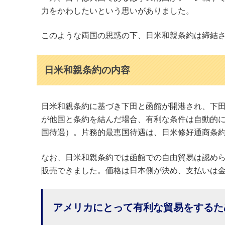
力をかわしたいという思いがありました。
このような両国の思惑の下、日米和親条約は締結
日米和親条約の内容
日米和親条約に基づき下田と函館が開港され、下
が他国と条約を結んだ場合、有利な条件は自動的
国待遇）。片務的最恵国待遇は、日米修好通商条
なお、日米和親条約では函館での自由貿易は認め
販売できました。価格は日本側が決め、支払いは
アメリカにとって有利な貿易をするた