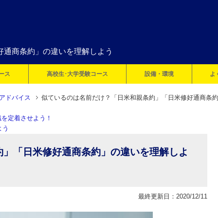
好通商条約」の違いを理解しよう
ース
高校生･大学受験コース
設備・環境
よ
アドバイス
似ているのは名前だけ？「日米和親条約」「日米修好通商条
識を定着させよう！
よう
約」「日米修好通商条約」の違いを理解しよ
最終更新日：2020/12/11