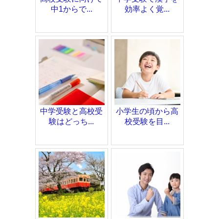
中1からで...
効率よく覚...
中学受験と高校受
小学生の頃から高
験はどっち...
校受験を目...