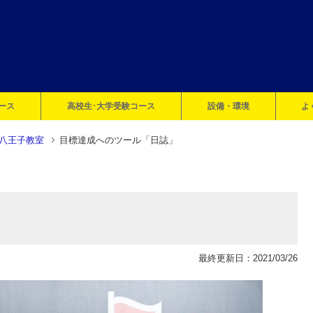
ース
高校生･大学受験コース
設備・環境
よ
八王子教室
目標達成へのツール「日誌」
最終更新日：2021/03/26