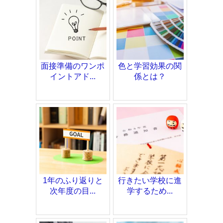
面接準備のワンポ
色と学習効果の関
イントアド...
係とは？
1年のふり返りと
行きたい学校に進
次年度の目...
学するため...