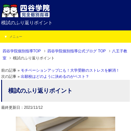
模試のふり返りポイント
メニュー
四谷学院個別指導TOP
四谷学院個別指導公式ブログ TOP
八王子教
室
模試のふり返りポイント
前の記事 »
モチベーションアップにも！大学受験のストレスを解消！
次の記事 »
出願校はどのように決めるのがベスト？
模試のふり返りポイント
最終更新日：2021/11/12