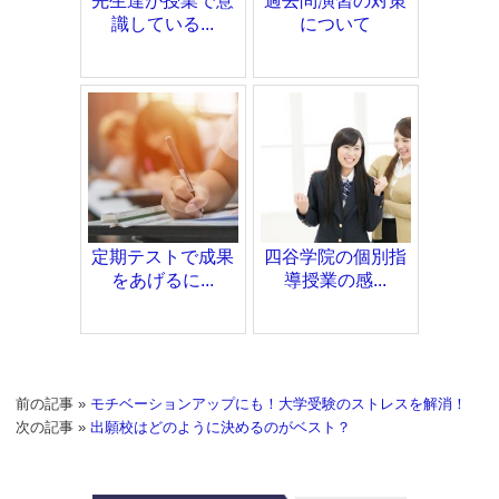
先生達が授業で意
過去問演習の対策
識している...
について
定期テストで成果
四谷学院の個別指
をあげるに...
導授業の感...
前の記事 »
モチベーションアップにも！大学受験のストレスを解消！
次の記事 »
出願校はどのように決めるのがベスト？