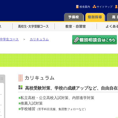
校舎案内
サイトマップ
中学生コース
＞
カリキュラム
高校受験対策、学校の成績アップなど、自由自在
■
私立高校・公立高校入試対策、内部進学対策
■
推薦入試対策
■
学校補習
（苦手科目克服、集団塾フォローなど）