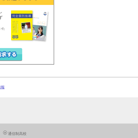
し
ず
いた
情報
通信制高校