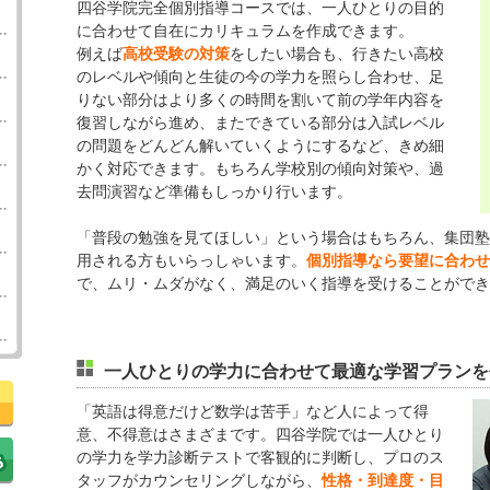
四谷学院完全個別指導コースでは、一人ひとりの目的
に合わせて自在にカリキュラムを作成できます。
例えば
をしたい場合も、行きたい高校
高校受験の対策
のレベルや傾向と生徒の今の学力を照らし合わせ、足
りない部分はより多くの時間を割いて前の学年内容を
復習しながら進め、またできている部分は入試レベル
の問題をどんどん解いていくようにするなど、きめ細
かく対応できます。もちろん学校別の傾向対策や、過
去問演習など準備もしっかり行います。
「普段の勉強を見てほしい」という場合はもちろん、集団塾
用される方もいらっしゃいます。
個別指導なら要望に合わせ
で、ムリ・ムダがなく、満足のいく指導を受けることができ
一人ひとりの学力に合わせて最適な学習プランを
「英語は得意だけど数学は苦手」など人によって得
意、不得意はさまざまです。四谷学院では一人ひとり
の学力を学力診断テストで客観的に判断し、プロのス
タッフがカウンセリングしながら、
性格・到達度・目