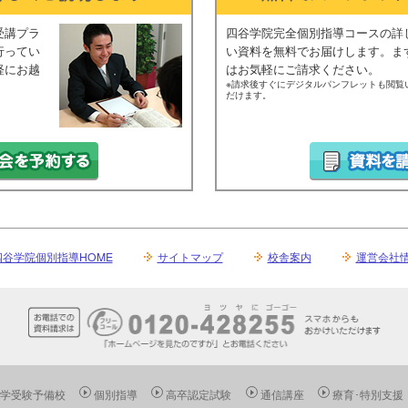
受講プラ
四谷学院完全個別指導コースの詳
行ってい
い資料を無料でお届けします。ま
軽にお越
はお気軽にご請求ください。
※請求後すぐにデジタルパンフレットも閲覧
だけます。
四谷学院個別指導HOME
サイトマップ
校舎案内
運営会社
 大学受験予備校
個別指導
高卒認定試験
通信講座
療育･特別支援