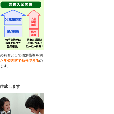
の補習として個別指導を利
の
た学習内容で勉強できる
ます。
作成します