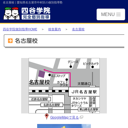
名古屋校 | 愛知県名古屋市中村区の個別指導塾
MENU
個別トップ
四谷学院個別指導HOME
＞
校舎案内
＞
名古屋校
小学生コース
中学生コース
高校生・大学受験コース
個別指導オンライン
教室・自習室
よくあるご質問
安全への取り組み
GoogleMapで見る
個別相談会のご予約