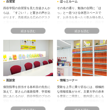
自習室
ほっとルーム
四谷学院の自習室を見た生徒さんか
その名の通り、勉強の合間に「ほ
らは、「すごい！」と驚きの声が上
っ」と一息つける休憩スペースで
がります。高級感ある広めのデスク
す。お弁当を食べたり飲み物を飲ん
と座りやすいクッションチェアで、
だり、気分転換ができます。四谷学
集中力もぐんとアップ！授業の予習
院の先輩たちも、勉強と休憩のメリ
復習や、学校の宿題もはかどりま
ハリを上手につけて頑張っていま
す。
す。
面談室
情報コーナー
個別指導を担当する各科目の先生に
受験を上手に乗り切るには、積極的
加えて、皆さんの進路指導、学習相
な情報収集がカギ。主要大学の赤本
談にあたるのが、四谷学院のプロの
を豊富にご用意し、館内貸し出しも
受験コンサルタントです。学力を伸
行っていますので、ぜひ積極的に活
ばしていくための勉強方法は人それ
用してください。
ぞれ。こちらの面談室でプロの受験