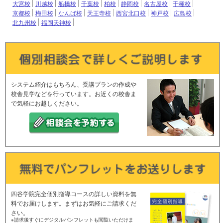
大宮校
川越校
船橋校
千葉校
柏校
静岡校
名古屋校
千種校
京都校
梅田校
なんば校
天王寺校
西宮北口校
神戸校
広島校
北九州校
福岡天神校
システム紹介はもちろん、受講プランの作成や
校舎見学などを行っています。お近くの校舎ま
で気軽にお越しください。
四谷学院完全個別指導コースの詳しい資料を無
料でお届けします。まずはお気軽にご請求くだ
さい。
※請求後すぐにデジタルパンフレットも閲覧いただけま