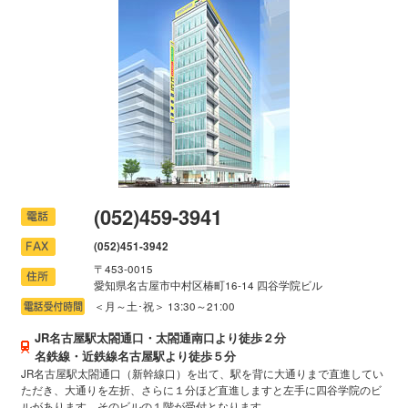
資料請求はこちら
校舎案内
(052)459-3941
(052)451-3942
〒453-0015
愛知県名古屋市中村区椿町16-14 四谷学院ビル
＜月～土･祝＞ 13:30～21:00
JR名古屋駅太閤通口・太閤通南口より徒歩２分
名鉄線・近鉄線名古屋駅より徒歩５分
JR名古屋駅太閤通口（新幹線口）を出て、駅を背に大通りまで直進してい
ただき、大通りを左折、さらに１分ほど直進しますと左手に四谷学院のビ
ルがあります。そのビルの１階が受付となります。