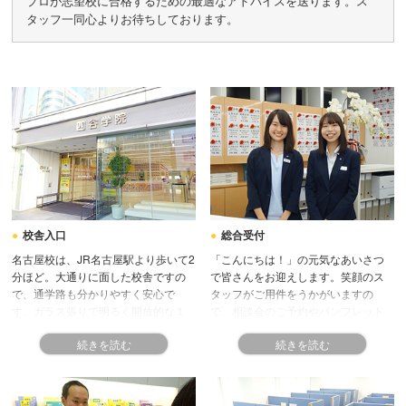
プロが志望校に合格するための最適なアドバイスを送ります。ス
タッフ一同心よりお待ちしております。
校舎入口
総合受付
名古屋校は、JR名古屋駅より歩いて2
「こんにちは！」の元気なあいさつ
分ほど。大通りに面した校舎ですの
で皆さんをお迎えします。笑顔のス
で、通学路も分かりやすく安心で
タッフがご用件をうかがいますの
す。ガラス張りで明るく開放的な１
で、相談会のご予約やパンフレット
階が、そのまま受付になっていま
など何でもお申しつけください。入
す。どうぞお気軽にお声かけくださ
学後も、授業のたびに受付で出席の
い。
確認を取ります。毎回言葉を交わす
うちに、受付スタッフとも自然と仲
良くなれます。