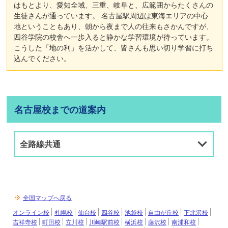
はもとより、愛知全域、三重、岐阜と、広範囲からたくさんの
生徒さんが通っています。 名古屋駅周辺は東海エリアの中心
地ということもあり、朝から夜まで人の往来もさかんですが、
四谷学院の校舎へ一歩入ると静かな学習環境が待っています。
こうした「地の利」を活かして、皆さんも思い切り学習に打ち
込んでください。
名古屋校までの道案内
全路線共通
全国マップへ戻る
オンライン校
札幌校
仙台校
四谷校
池袋校
自由が丘校
下北沢校
吉祥寺校
町田校
立川校
川崎駅前校
横浜校
藤沢校
南浦和校