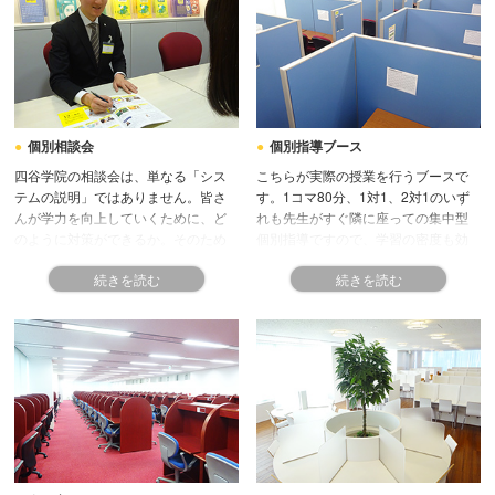
個別指導ブース
個別相談会
こちらが実際の授業を行うブースで
四谷学院の相談会は、単なる「シス
す。1コマ80分、1対1、2対1のいず
テムの説明」ではありません。皆さ
れも先生がすぐ隣に座っての集中型
んが学力を向上していくために、ど
個別指導ですので、学習の密度も効
のように対策ができるか。そのため
果も高いです。「あなた」に合わせ
に個別指導はあります。まずは相談
た指導で、弱点克服、定期テストの
会で、今の学習状況などじっくりと
得点アップ、志望校合格を目指しま
お話ししましょう。それを踏まえ
しょう。
て、専門スタッフが最適な学習プラ
ンをご提案します。