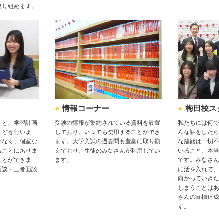
取り組めます。
情報コーナー
梅田校ス
トと、学習計画
受験の情報が集約されている資料を設置
私たちには何で
などを行いま
しており、いつでも使用することができ
んな話をしたら
はなく、個室な
ます。大学入試の過去問も豊富に取り揃
な躊躇は一切不
ることはありま
えており、生徒のみなさんが利用してい
いること、本当
ことができま
ます。
です。みなさん
面談・三者面談
に活を入れて、
向かっていきた
しまうことはあ
さんの目標達成
す。