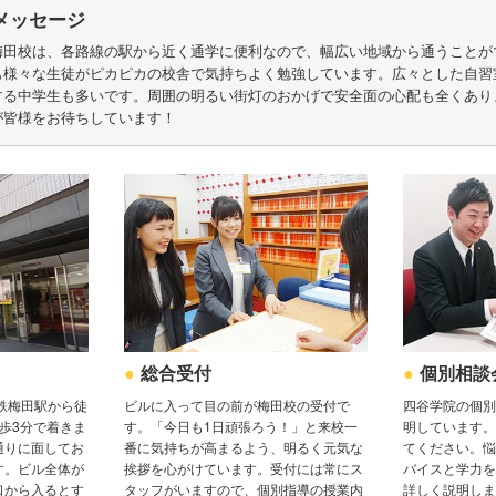
メッセージ
梅田校は、各路線の駅から近く通学に便利なので、幅広い地域から通うことが
も様々な生徒がピカピカの校舎で気持ちよく勉強しています。広々とした自習
る中学生も多いです。周囲の明るい街灯のおかげで安全面の心配も全くありま
が皆様をお待ちしています！
個別相談
総合受付
鉄梅田駅から徒
四谷学院の個別
ビルに入って目の前が梅田校の受付で
歩3分で着きま
明しています。
す。「今日も1日頑張ろう！」と来校一
通りに面してお
てください。悩
番に気持ちが高まるよう、明るく元気な
す。ビル全体が
バイスと学力を
挨拶を心がけています。受付には常にス
口から入るとす
詳しく説明しま
タッフがいますので、個別指導の授業内