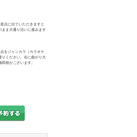
交差点に出ていただきますと
のまま大通り沿いに進みます
。
差点をジャンカラ（カラオケ
渡りください。右に曲がり大
梅田校がございます。