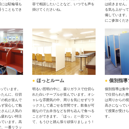
横には駐輪場も
は続きません。
容で相談したいことなど、いつでも声を
通うこともでき
る気も上がって
掛けてくださいね。
備しています。
にご参加くださ
ほっとルーム
個別指導
明るい照明の中に、曇りガラスで仕切ら
個別指導は集中
なっています。
れた白いテーブルが並んでいます。オシ
で仕切られた教
うたんに、仕切
ャレな雰囲気の中、周りを気にせずリラ
は周りからの視
ドの机が並んで
ックスして過ごせる空間です。飲食が可
高さになってい
らず安心して勉
能なのでお弁当などを持ち込んで食べる
て授業が受けら
なさんに人気の
ことができます。「ほっ」と一息つい
す。
も疲れない特注
て、もうひと踏ん張り頑張りましょう！
っています。高
で、一番リラッ