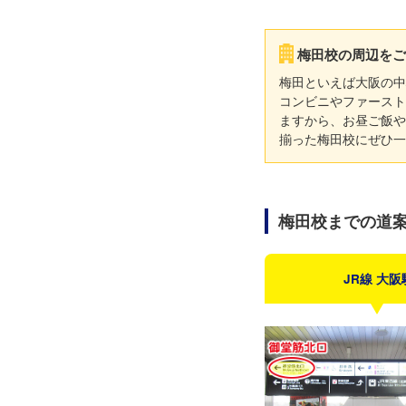
梅田校の周辺をご
梅田といえば大阪の中
コンビニやファースト
ますから、お昼ご飯や
揃った梅田校にぜひ一
梅田校までの道
JR線 大阪