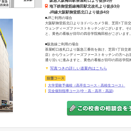
阪急大阪梅田駅茶屋町口より徒歩3分
地下鉄御堂筋線梅田駅北改札より徒歩3分
JR線大阪駅御堂筋北口より徒歩4分
■JRご利用の場合
大阪駅御堂筋北口よりヨドバシカメラ前、芝田1丁目
ウェンディーズファーストキッチンがございます。そ
と、黄色の看板が目印の四谷学院梅田校がございます
■阪急線ご利用の場合
茶屋町口改札口より阪急三番街を抜け、芝田1丁目交
店）からウェンディーズファーストキッチンの方へお
通り沿いに進みますと、黄色の看板が目印の四谷学院
写真つきの詳しい道案内はこちら
大学受験予備校（高卒生コース・高校生コース）
完全個別指導コース(中・高・高卒・高認)